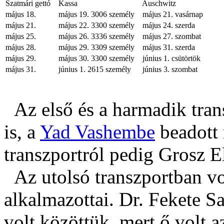
Szatmári gettó
Kassa
Auschwitz
május 18.
május 19. 3006 személy
május 21. vasárnap
május 21.
május 22. 3300 személy
május 24. szerda
május 25.
május 26. 3336 személy
május 27. szombat
május 28.
május 29. 3309 személy
május 31. szerda
május 29.
május 30. 3300 személy
június 1. csütörtök
május 31.
június 1. 2615 személy
június 3. szombat
Az első és a harmadik tran
is, a
Yad Vashembe
beadott 
transzportról pedig Grosz E
Az utolsó transzportban vo
alkalmazottai. Dr. Fekete S
volt közöttük, mert ő volt a