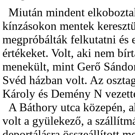
Miután mindent elkoboztak
kínzásokon mentek keresztü
megpróbálták felkutatni és
értékeket. Volt, aki nem bír
menekült, mint Gerő Sándor
Svéd házban volt. Az oszta
Károly és Demény N vezett
A Báthory utca közepén, a
volt a gyülekező, a szállítm
deportálásra összeállított m