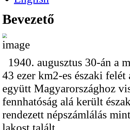
Bevezető
1940. augusztus 30-án a má
43 ezer km2-es északi felét a
együtt Magyarországhoz vis
fennhatóság alá került észa
rendezett népszámlálás mint
lakost talált.