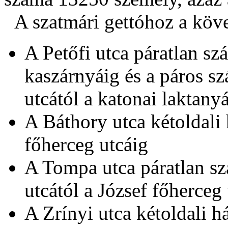
A szatmári gettóhoz a köve
A Petőfi utca páratlan sz
kaszárnyáig és a páros s
utcától a katonai laktanyá
A Báthory utca kétoldali 
főherceg utcáig
A Tompa utca páratlan sz
utcától a József főherceg 
A Zrínyi utca kétoldali h