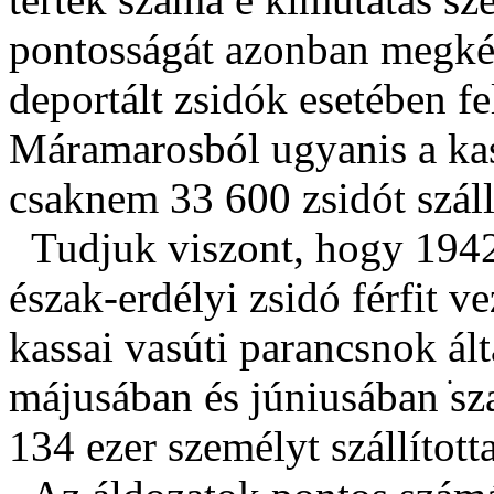
pontosságát azonban megké
deportált zsidók esetében fe
Máramarosból ugyanis a kass
csaknem 33 600 zsidót száll
Tudjuk viszont, hogy 1942
észak-erdélyi zsidó férfit v
kassai vasúti parancsnok ált
májusában és júniusában ֹs
134 ezer személyt szállítot