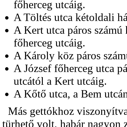
főherceg utcáig.
A Töltés utca kétoldali h
A Kert utca páros számú h
főherceg utcáig.
A Károly köz páros szám
A József főherceg utca p
utcától a Kert utcáig.
A Kőtő utca, a Bem utcán
Más gettókhoz viszonyítva,
türhető volt, habár nagyon z