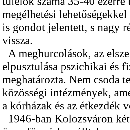
túlélők száma 35-40 ezerre 
megélhetési lehetőségekkel
is gondot jelentett, s nagy 
vissza.
A meghurcolások, az elszen
elpusztulása pszichikai és 
meghatározta. Nem csoda te
közösségi intézmények, am
a kórházak és az étkezdék v
1946-ban Kolozsváron két o