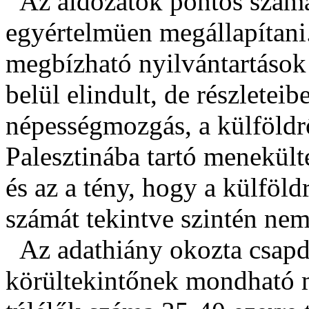
Az áldozatok pontos számá
egyértelmüen megállapítani.
megbízható nyilvántartások
belül elindult, de részletei
népességmozgás, a külföldr
Palesztinába tartó menekült
és az a tény, hogy a külföld
számát tekintve szintén ne
Az adathiány okozta csapdá
körültekintőnek mondható m