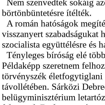
Nem szenvedtek sokáig azo
börtönbüntetésre ítélték.
A román hatóságok megítélé
visszanyert szabadságukat h
szocialista együttélésre és h
Tényleges bíróság elé több
Példaképp szeretnem felhoz
törvényszék életfogytiglani
távollétében. Sárközi Debre
belügyminisztérium letartóz