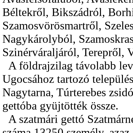
Béltekről, Bikszádról, Borh
Szamosvörösmartről, Szelest
Nagykárolyból, Szamoskras
Szinérváraljáról, Terepről,
A földrajzilag távolabb le
Ugocsához tartozó település
Nagytarna, Túrterebes zsidó
gettóba gyüjtötték össze.
A szatmári gettó Szatmárné
száma 13250 személy, azaz 