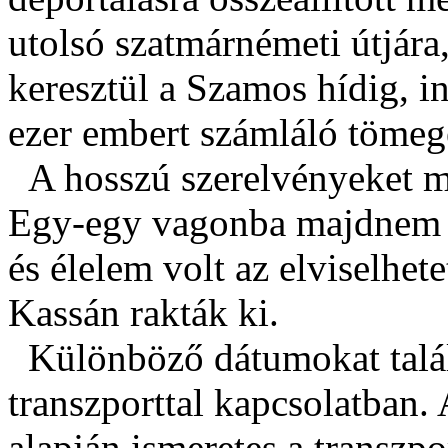
utolsó szatmárnémeti útjára
keresztül a Szamos hídig, i
ezer embert számláló tömeg
A hosszú szerelvényeket ma
Egy-egy vagonba majdnem 1
és élelem volt az elviselhet
Kassán rakták ki.
Különböző dátumokat talált
transzporttal kapcsolatban.
alapján ismeretes a transzp