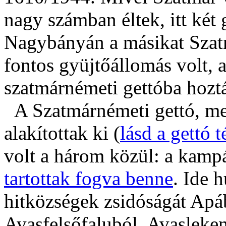
nagy számban éltek, itt két g
Nagybányán a másikat Sza
fontos gyüjtőállomás volt, 
szatmárnémeti gettóba hoztá
A Szatmárnémeti gettó, me
alakítottak ki (
lásd a gettó t
volt a három közül: a kamp
tartottak fogva benne
. Ide 
hitközségek zsidóságát Apá
Avasfelsőfaluból, Avasleken