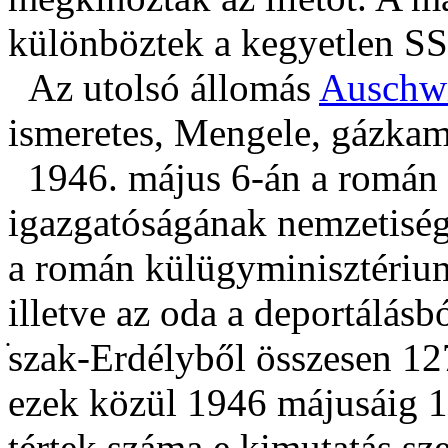
különböztek a kegyetlen SS 
Az utolsó állomás
Auschwi
ismeretes, Mengele, gázkam
1946. május 6-án a román 
igazgatóságának nemzetiségi
a román külügyminisztérium
illetve az oda a deportálásbó
ֹszak-Erdélyből összesen 12
ezek közül 1946 májusáig 19
tértek száma e kimutatás sz