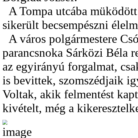
A Tompa utcába müködött e
sikerült becsempészni élelm
A város polgármestere Csók
parancsnoka Sárközi Béla re
az egyirányú forgalmat, csa
is bevittek, szomszédjaik ig
Voltak, akik felmentést kapt
kivételt, még a kikeresztelke