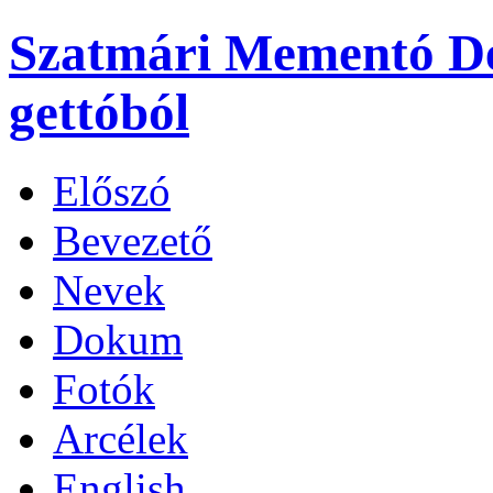
Szatmári Mementó
D
gettóból
Előszó
Bevezető
Nevek
Dokum
Fotók
Arcélek
English